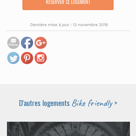
RÉSERVER CE LOGEMENT
inant-
hotel-ibis-
centre-
bike-
Dernière mise à jour : 13 novembre 2019
friendly">
Bike friendly
D'autres logements
>